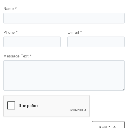
Name *
Phone *
E-mail *
Message Text *
SEND